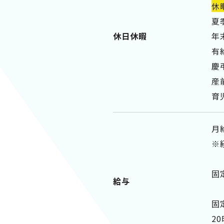
休
夏
休日休暇
年
有
慶
産
育
月
※
固
給与
固
2