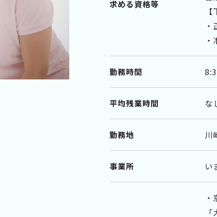
求める資格等
【
・
・
勤務時間
8:
平均残業時間
な
勤務地
川
事業所
い
・
「