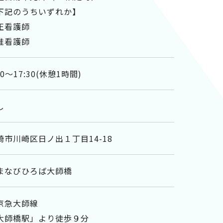
下記のうちいずれか】
正看護師
准看護師
30～17:30(休憩1時間)
し
崎市川崎区日ノ出１丁目14-18
まなびひろば大師橋
京急大師線
大師橋駅」より徒歩９分