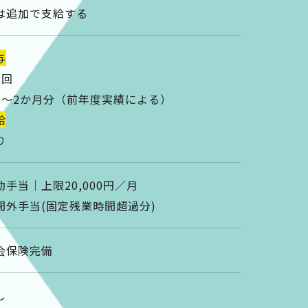
は追加で支給する
与
2回
0～2か月分（前年度実績による）
給
り
勤手当｜上限20,000円／月
間外手当(固定残業時間超過分)
会保険完備
し