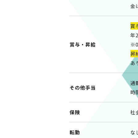
金
賞
年
賞与・昇給
※
昇
あ
通
その他手当
時
保険
社
転勤
な