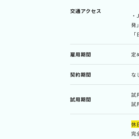
交通アクセス
・
発
「
雇用期間
定
契約期間
な
試
試用期間
試
休
完