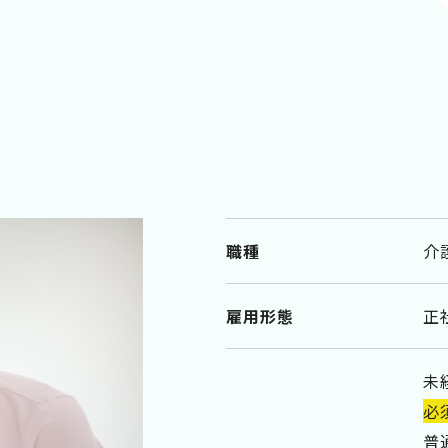
職種
介
雇用形態
正
未
必
普